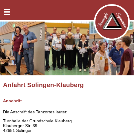
Neuigkeiten
Tanzabende
Überblick
Classes
A1-Tanzplanung
Überblick
Specials
A2-Tanzplanung
Teaching-Order
Überblick
Anfahrt
C1-Tanzplanung
FAQ
Überblick
Geschichte
C2-Tanzplanung
Tanzinfo-Abo
Reusrath
Kontakt
C3a-Tanzplanung
Solingen-Klauberg
Überblick
Intern
Virtueller Squaredance
Anfahrt Solingen-Klauberg
GTSV Solingen
Spenden
Downloads
Siegen
English
Anschrift
Die Anschrift des Tanzortes lautet:
Turnhalle der Grundschule Klauberg
Klauberger Str. 39
42651 Solingen