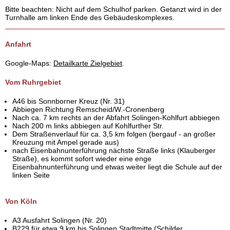
Bitte beachten: Nicht auf dem Schulhof parken. Getanzt wird in der
Turnhalle am linken Ende des Gebäudeskomplexes.
Anfahrt
Google-Maps:
Detailkarte Zielgebiet
.
Vom Ruhrgebiet
A46 bis Sonnborner Kreuz (Nr. 31)
Abbiegen Richtung Remscheid/W.-Cronenberg
Nach ca. 7 km rechts an der Abfahrt Solingen-Kohlfurt abbiegen
Nach 200 m links abbiegen auf Kohlfurther Str.
Dem Straßenverlauf für ca. 3,5 km folgen (bergauf - an großer
Kreuzung mit Ampel gerade aus)
nach Eisenbahnunterführung nächste Straße links (Klauberger
Straße), es kommt sofort wieder eine enge
Eisenbahnunterführung und etwas weiter liegt die Schule auf der
linken Seite
Von Köln
A3 Ausfahrt Solingen (Nr. 20)
B229 für etwa 9 km bis Solingen Stadtmitte (Schilder